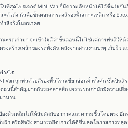
่สุดโปรเจกต์ MINI Van ก็มีความคืบหน้าให้ได้ชื่นใจกันอีก
ตัวถัง นั่นคือขั้นตอนการลงสีรองพื้นเกาะเหล็ก หรือ Epoxy 
อนทำสีจริงในอนาคต
ะรถเก่ามา จะเข้าใจดีว่าขั้นตอนนี้ไม่ใช่แค่การพ่นสีให้ตัวถั
รงสร้างเหล็กของรถทั้งคัน หลังจากผ่านงานปะผุ เก็บผิว แ
ย่างไร
 Van ถูกพ่นด้วยสีรองพื้นโทนเขียวอ่อนทั่วทั้งคัน ซึ่งเป็นสีร
นตอนนี้สำคัญมากกับรถคลาสสิก เพราะรถเก่ามักมีความเสี่ยง
ลามานาน
ป้องผิวเหล็กไม่ให้สัมผัสกับอากาศและความชื้นโดยตรง อีกทั
ก็บผิว หรือสีจริง สามารถยึดเกาะได้ดีขึ้น ลดโอกาสการหล