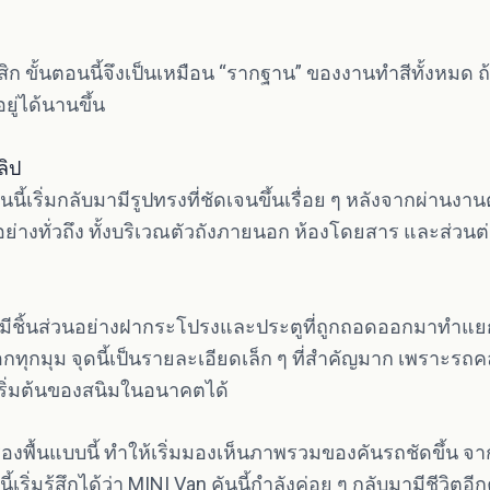
ขั้นตอนนี้จึงเป็นเหมือน “รากฐาน” ของงานทำสีทั้งหมด ถ้
่ได้นานขึ้น
ลิป
คันนี้เริ่มกลับมามีรูปทรงที่ชัดเจนขึ้นเรื่อย ๆ หลังจากผ่านงา
่างทั่วถึง ทั้งบริเวณตัวถังภายนอก ห้องโดยสาร และส่วนต่า
งมีชิ้นส่วนอย่างฝากระโปรงและประตูที่ถูกถอดออกมาทำแยก
ซอกทุกมุม จุดนี้เป็นรายละเอียดเล็ก ๆ ที่สำคัญมาก เพราะรถ
เริ่มต้นของสนิมในอนาคตได้
งพื้นแบบนี้ ทำให้เริ่มมองเห็นภาพรวมของคันรถชัดขึ้น จาก
ริ่มรู้สึกได้ว่า MINI Van คันนี้กำลังค่อย ๆ กลับมามีชีวิตอีกค