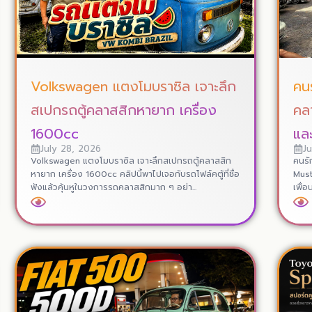
Volkswagen แตงโมบราซิล เจาะลึก
คน
สเปกรถตู้คลาสสิกหายาก เครื่อง
คล
1600cc
แล
July 28, 2026
J
Volkswagen แตงโมบราซิล เจาะลึกสเปกรถตู้คลาสสิก
คนรั
หายาก เครื่อง 1600cc คลิปนี้พาไปเจอกับรถโฟล์คตู้ที่ชื่อ
Must
ฟังแล้วคุ้นหูในวงการรถคลาสสิกมาก ๆ อย่า...
เพื่
Read More