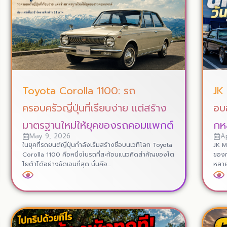
Toyota Corolla 1100: รถ
JK
ครอบครัวญี่ปุ่นที่เรียบง่าย แต่สร้าง
อบ
มาตรฐานใหม่ให้ยุคของรถคอมแพกต์
กห
May 9, 2026
Ap
ในยุคที่รถยนต์ญี่ปุ่นกำลังเริ่มสร้างชื่อบนเวทีโลก Toyota
JK M
Corolla 1100 คือหนึ่งในรถที่สะท้อนแนวคิดสำคัญของโต
ของก
โยต้าได้อย่างชัดเจนที่สุด นั่นคือ...
หลายร
Read More