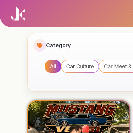
Skip
to
content
Category
All
Car Culture
Car Meet &