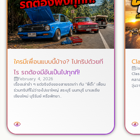
ใครมีเพื่อนแบบนี้บ้าง? ไปทริปด้วยที
Cl
J
ไร รถต้องมีอันเป็นไปทุกที!
Clas
February 4, 2026
คลาส
เรื่องเล่าขำ ๆ แต่จริงจังของสายรถเก่า กับ “พี่ต๊ะ” เพื่อน
วุ่นว
ร่วมทริปที่ไม่ว่าจะไปเขาใหญ่ สระบุรี นนทบุรี มาเลเซีย
เชียงใหม่ บุรีรัมย์ หรือพัทยา...
Read More