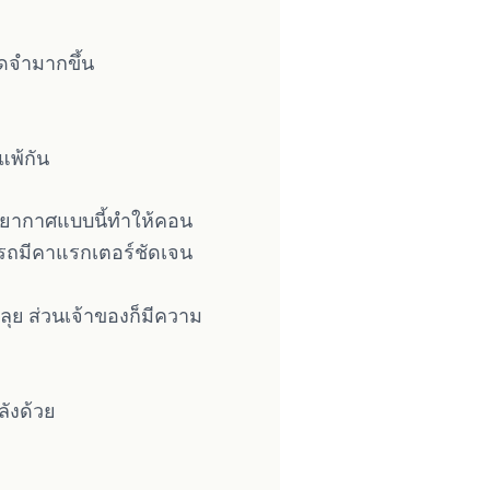
จดจำมากขึ้น
แพ้กัน
รรยากาศแบบนี้ทำให้คอน
องรถมีคาแรกเตอร์ชัดเจน
ุย ส่วนเจ้าของก็มีความ
ลังด้วย