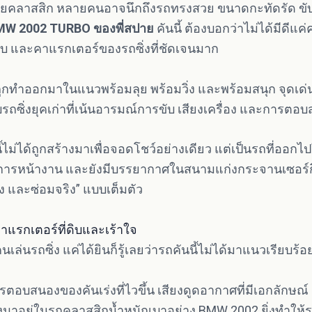
ยคลาสสิก หลายคนอาจนึกถึงรถทรงสวย ขนาดกะทัดรัด ขับ
MW 2002 TURBO ของพี่สปาย
คันนี้ ต้องบอกว่าไม่ได้มีดีแ
ดิบ และคาแรกเตอร์ของรถซิ่งที่ชัดเจนมาก
่ถูกทำออกมาในแนวพร้อมลุย พร้อมวิ่ง และพร้อมสนุก จุดเด่
รถซิ่งยุคเก่าที่เน้นอารมณ์การขับ เสียงเครื่อง และกา
ี้ไม่ได้ถูกสร้างมาเพื่อจอดโชว์อย่างเดียว แต่เป็นรถที่ออกไป
าการหน้างาน และยังมีบรรยากาศในสนามแก่งกระจานเซอร์กิตใ
จริง และซ่อมจริง” แบบเต็มตัว
คาแรกเตอร์ที่ดิบและเร้าใจ
เล่นรถซิ่ง แค่ได้ยินก็รู้เลยว่ารถคันนี้ไม่ได้มาแนวเรียบร
รตอบสนองของคันเร่งที่ไวขึ้น เสียงดูดอากาศที่มีเอกลักษณ์
ยิ่งมาอยู่ในรถคลาสสิกน้ำหนักเบาอย่าง BMW 2002 ยิ่งทำให้รถ