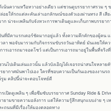
่ได้เน้นความหวือหวาอย่างเดียว แต่ชวนดูบรรยากาศรวม ๆ 
ปล่อยให้รถแต่ละคันเล่าเอกลักษณ์ของตัวเองผ่านทรง สี เส
งมาก น่าจะเพลินกับจังหวะการพาเดินดูและเก็บภาพบรรยา
ันที่มีคาแรกเตอร์ชัดมากอยู่แล้ว ทั้งความคึกคักของผู้ค
อดเวลา พอจับมารวมกับกิจกรรมขับรถวันอาทิตย์ มันเลยให้ความ
ค่การเอารถมาจอดโชว์ แต่เป็นการเอารถมาอยู่ในพื้นที่จริงท
นชวนไปเดินเล่นแถวนั้น แล้วบังเอิญได้เจอรถน่าสนใจหลายคั
ะบรรยากาศมันพาไปเอง ใครที่ชอบความเป็นกันเองของงานรถ
ูม คลิปนี้น่าจะตอบโจทย์ดี
รเปิดดูเพลิน ๆ เพื่อซึมซับบรรยากาศ Sunday Ride & Driv
้พยายามขายความอลังการ แต่ให้ความรู้สึกสนุกแบบง่าย ๆ เ
 และถนนที่มีเรื่องให้มองตลอดทาง