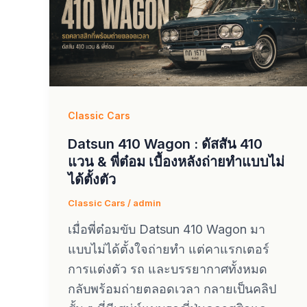
Classic Cars
Datsun 410 Wagon : ดัสสัน 410
แวน & พี่ต๋อม เบื้องหลังถ่ายทำแบบไม่
ได้ตั้งตัว
Classic Cars
/
admin
เมื่อพี่ต๋อมขับ Datsun 410 Wagon มา
แบบไม่ได้ตั้งใจถ่ายทำ แต่คาแรกเตอร์
การแต่งตัว รถ และบรรยากาศทั้งหมด
กลับพร้อมถ่ายตลอดเวลา กลายเป็นคลิป