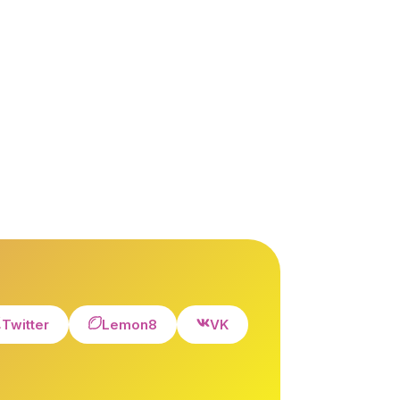
Twitter
Lemon8
VK