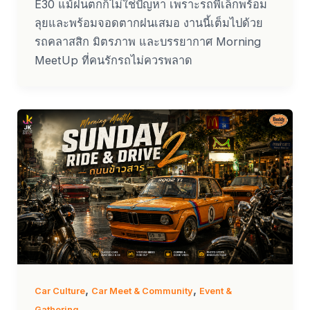
E30 แม้ฝนตกก็ไม่ใช่ปัญหา เพราะรถพี่เล็กพร้อม
ลุยและพร้อมจอดตากฝนเสมอ งานนี้เต็มไปด้วย
รถคลาสสิก มิตรภาพ และบรรยากาศ Morning
MeetUp ที่คนรักรถไม่ควรพลาด
,
,
Car Culture
Car Meet & Community
Event &
Gathering