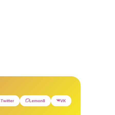
Twitter
Lemon8
VK