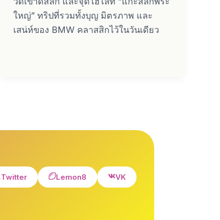
วัดเขาดีสลัก และจุดไฮไลท์ “แกะสลักพระ
ใหญ่” ทริปที่รวมทั้งบุญ มิตรภาพ และ
เสน่ห์ของ BMW คลาสสิกไว้ในวันเดียว
Twitter
Lemon8
VK