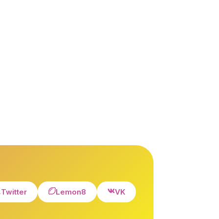
Twitter
Lemon8
VK