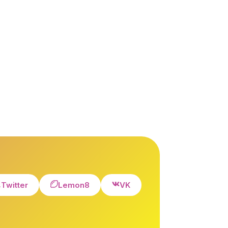
Twitter
Lemon8
VK