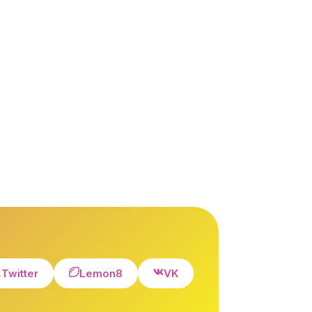
Twitter
Lemon8
VK