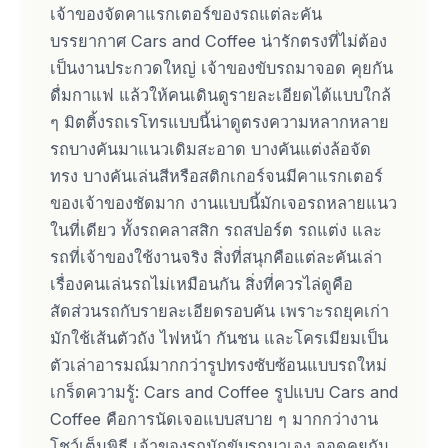
เจ้าของจัดคาแรกเตอร์ของรถแต่ละคัน
บรรยากาศ Cars and Coffee น่ารักตรงที่ไม่ต้อง
เป็นงานประกวดใหญ่ เจ้าของขับรถมาจอด คุยกัน
ดื่มกาแฟ แล้วให้คนเดินดูรายละเอียดได้แบบใกล้
ๆ มิตติ้งรถเรโทรแบบนี้น่าดูตรงความหลากหลาย
รถบางคันมาแนวเดิมสะอาด บางคันแต่งล้อจัด
ทรง บางคันเล่นสีหรือสติกเกอร์จนมีคาแรกเตอร์
ของเจ้าของชัดมาก งานแบบนี้มักเจอรถหลายแนว
ในที่เดียว ทั้งรถคลาสสิก รถสปอร์ต รถแต่ง และ
รถที่เจ้าของใช้งานจริง สิ่งที่สนุกคือแต่ละคันเล่า
เรื่องคนเล่นรถไม่เหมือนกัน สิ่งที่ควรไล่ดูคือ
สัดส่วนรถกับรายละเอียดรอบคัน เพราะรถยุคเก่า
มักใช้เส้นตัวถัง ไฟหน้า กันชน และโครเมียมเป็น
ตัวเล่าอารมณ์มากกว่ารูปทรงซับซ้อนแบบรถใหม่
เกร็ดความรู้: Cars and Coffee รูปแบบ Cars and
Coffee คือการนัดเจอแบบสบาย ๆ มากกว่างาน
โชว์เต็มพิธี เจ้าของรถมักขับรถมาเอง จอดคุยกัน