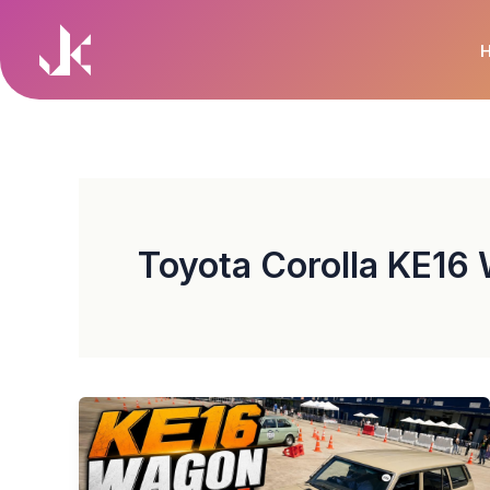
Skip
to
content
Toyota Corolla KE16