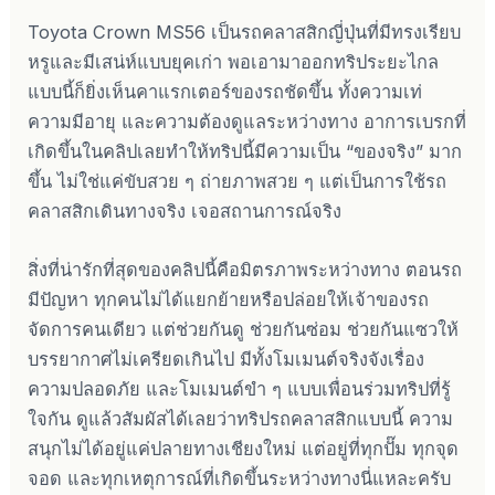
Toyota Crown MS56 เป็นรถคลาสสิกญี่ปุ่นที่มีทรงเรียบ
หรูและมีเสน่ห์แบบยุคเก่า พอเอามาออกทริประยะไกล
แบบนี้ก็ยิ่งเห็นคาแรกเตอร์ของรถชัดขึ้น ทั้งความเท่
ความมีอายุ และความต้องดูแลระหว่างทาง อาการเบรกที่
เกิดขึ้นในคลิปเลยทำให้ทริปนี้มีความเป็น “ของจริง” มาก
ขึ้น ไม่ใช่แค่ขับสวย ๆ ถ่ายภาพสวย ๆ แต่เป็นการใช้รถ
คลาสสิกเดินทางจริง เจอสถานการณ์จริง
สิ่งที่น่ารักที่สุดของคลิปนี้คือมิตรภาพระหว่างทาง ตอนรถ
มีปัญหา ทุกคนไม่ได้แยกย้ายหรือปล่อยให้เจ้าของรถ
จัดการคนเดียว แต่ช่วยกันดู ช่วยกันซ่อม ช่วยกันแซวให้
บรรยากาศไม่เครียดเกินไป มีทั้งโมเมนต์จริงจังเรื่อง
ความปลอดภัย และโมเมนต์ขำ ๆ แบบเพื่อนร่วมทริปที่รู้
ใจกัน ดูแล้วสัมผัสได้เลยว่าทริปรถคลาสสิกแบบนี้ ความ
สนุกไม่ได้อยู่แค่ปลายทางเชียงใหม่ แต่อยู่ที่ทุกปั๊ม ทุกจุด
จอด และทุกเหตุการณ์ที่เกิดขึ้นระหว่างทางนี่แหละครับ