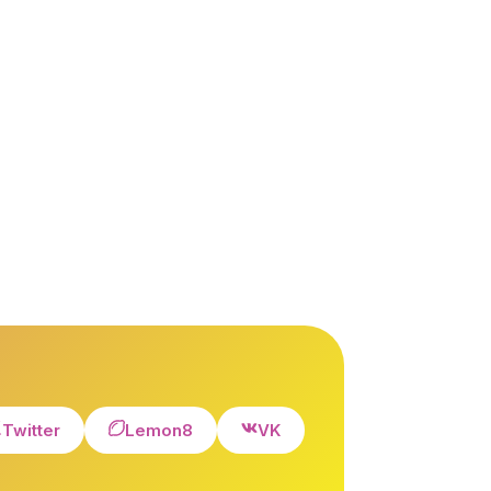
Twitter
Lemon8
VK