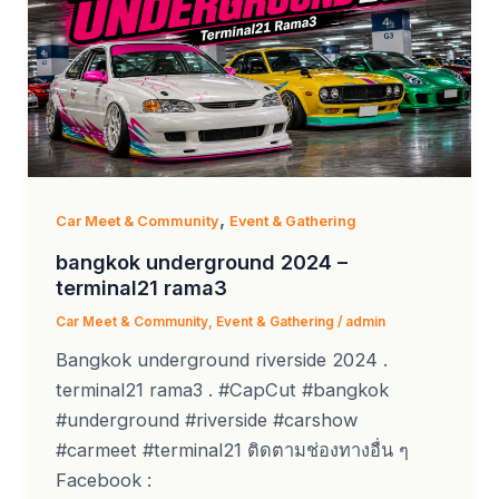
,
Car Meet & Community
Event & Gathering
bangkok underground 2024 –
terminal21 rama3
Car Meet & Community
,
Event & Gathering
/
admin
Bangkok underground riverside 2024 .
terminal21 rama3 . #CapCut #bangkok
#underground #riverside #carshow
#carmeet #terminal21 ติดตามช่องทางอื่น ๆ
Facebook :