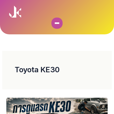
Skip
to
content
Toyota KE30