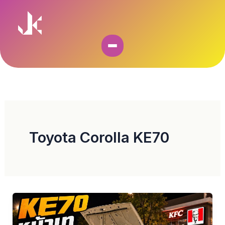
Skip
to
content
Toyota Corolla KE70